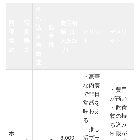
持
ち
開
写
費用相
込
防
催
真
場（1
メリッ
デメリ
み
音
場
映
人あた
ト
ット
自
性
所
え
り）
由
度
・豪華
な内装
・費用
で非日
が高い
常感を
・飲食
味わえ
物の持
る
ち込み
・推し
ホ
制限が
8,000
活プラ