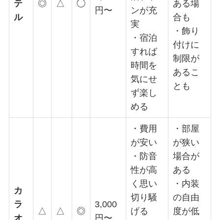
テ
◎
△
◯
ある場
円〜
ンが充
ル
合も
実
・飾り
・宿泊
付けに
すれば
制限が
時間を
あるこ
気にせ
とも
ず楽し
める
・費用
・部屋
が安い
が狭い
・防音
場合が
性が高
ある
く思い
・内装
カ
切り騒
の自由
ラ
3,000
△
△
◎
げる
度が低
オ
円〜