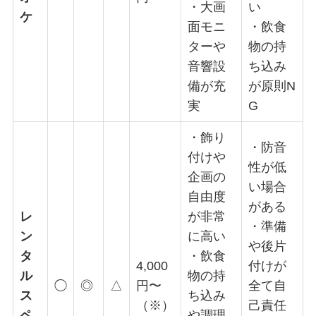
・大画
い
ケ
面モニ
・飲食
ターや
物の持
音響設
ち込み
備が充
が原則N
実
G
・飾り
・防音
付けや
性が低
企画の
い場合
自由度
がある
レ
が非常
・準備
ン
に高い
や後片
タ
・飲食
4,000
付けが
ル
物の持
◯
◎
△
円〜
全て自
ス
ち込み
（※）
己責任
ペ
や調理