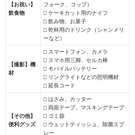
【お祝い】
フォーク、コップ）
飲食物
□ ケーキカット用のナイフ
□ 飲み物、お菓子
□ 乾杯用のドリンク（シャンメリ
ーなど）
□ スマートフォン、カメラ
□ スマホ用三脚、セルカ棒
【撮影】機
□ モバイルバッテリー
材
□ リングライトなどの照明機材
□ 延長コード
□ はさみ、カッター
□ 両面テープ、マスキングテープ
【その他】
□ ゴミ袋
便利グッズ
□ ウェットティッシュ、除菌スプ
レー