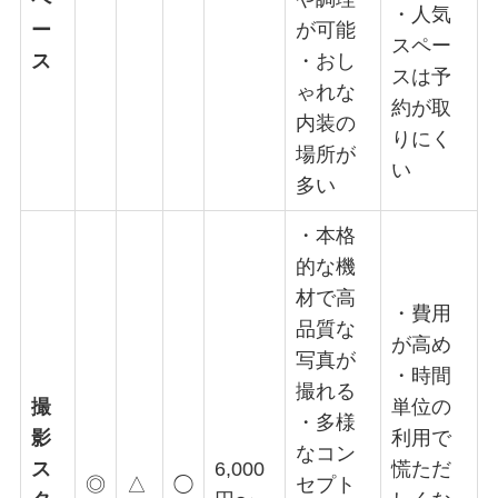
・人気
ー
が可能
スペー
ス
・おし
スは予
ゃれな
約が取
内装の
りにく
場所が
い
多い
・本格
的な機
材で高
・費用
品質な
が高め
写真が
・時間
撮れる
撮
単位の
・多様
影
利用で
なコン
ス
6,000
慌ただ
◎
△
◯
セプト